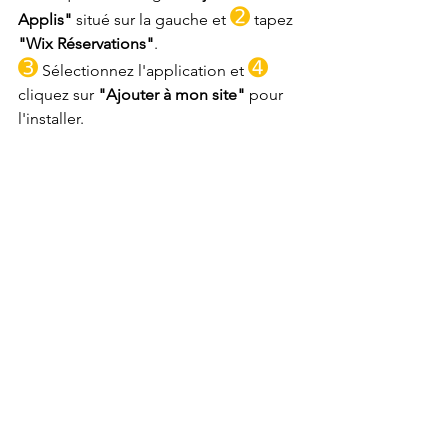
➋
Applis"
 situé sur la gauche et 
 tapez 
"Wix Réservations"
. 
➌
➍
 Sélectionnez l'application et 
cliquez sur 
"Ajouter à mon site"
 pour 
l'installer.