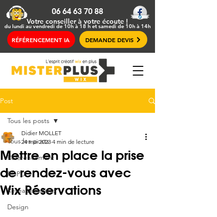
06 64 63 70 88
Votre conseiller
à votre écoute !
du lundi au vendredi de 10h à 18 h et samedi de 10h à 14h
RÉFÉRENCEMENT IA
DEMANDE DEVIS
Post
Tous les posts
Didier MOLLET
Tous les posts
24 mai 2023
4 min de lecture
Mettre en place la prise
Référencement
de rendez-vous avec
RGPD
Wix Réservations
Réseaux sociaux
Design