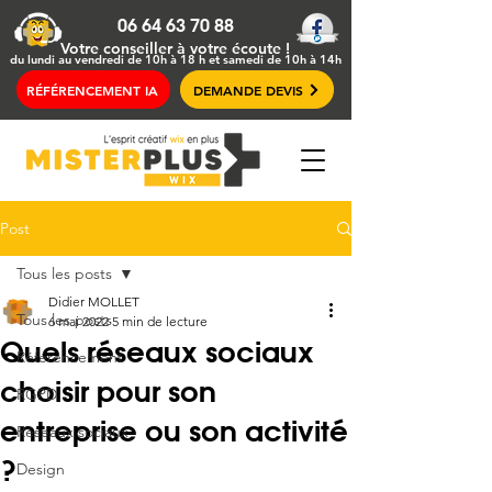
06 64 63 70 88
Votre conseiller
à votre écoute !
du lundi au vendredi de 10h à 18 h et samedi de 10h à 14h
RÉFÉRENCEMENT IA
DEMANDE DEVIS
Post
Tous les posts
Didier MOLLET
Tous les posts
6 mai 2022
5 min de lecture
Quels réseaux sociaux
Référencement
choisir pour son
RGPD
entreprise ou son activité
Réseaux sociaux
?
Design