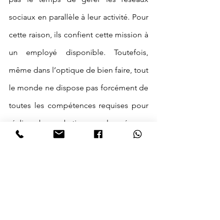
sociaux en parallèle à leur activité. Pour 
cette raison, ils confient cette mission à 
un employé disponible. Toutefois, 
même dans l’optique de bien faire, tout 
le monde ne dispose pas forcément de 
toutes les compétences requises pour 
réaliser le marketing sur les réseaux 
sociaux. 
L’option la plus sage serait donc de 
solliciter l’intervention 
d’un Community 
Manager. 
Appelé également social média 