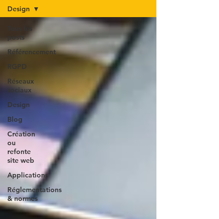
Design
Tous les
posts
Référencement
RGPD
Réseaux
sociaux
Design
Blog
Création
ou
refonte
site web
Applications
Réglementations
& normes