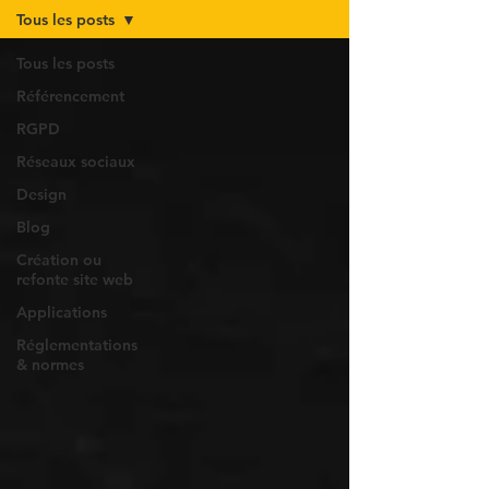
Tous les posts
Tous les posts
Référencement
RGPD
Réseaux sociaux
Design
Blog
Création ou
refonte site web
Applications
Réglementations
& normes