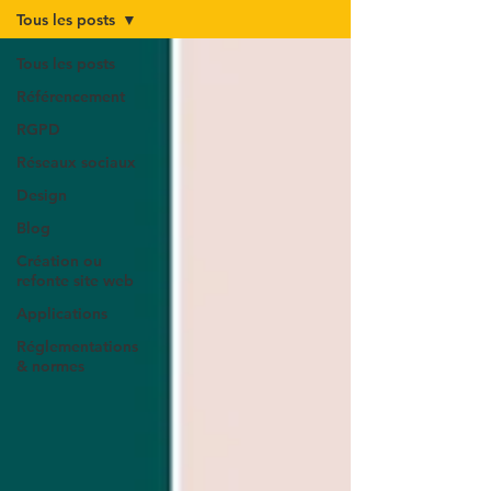
Tous les posts
Tous les posts
Référencement
RGPD
Réseaux sociaux
Design
Blog
Création ou
refonte site web
Applications
Réglementations
& normes