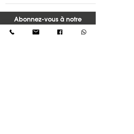
captivants.
Abonnez-vous à notre
newsletter
pour rester informé de nouveaux services,
de nouvelles fonctionnalités Wix
et de toutes nos offres du moment !
En cochant cette case, j'accepte de recevoir
la newsletter mensuelle