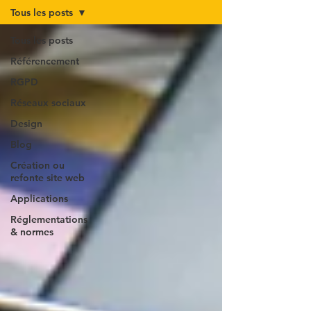
Tous les posts
Tous les posts
Référencement
RGPD
Réseaux sociaux
Design
Blog
Création ou
refonte site web
Applications
Réglementations
& normes