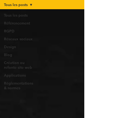
Tous les posts
Tous les posts
Référencement
RGPD
Réseaux sociaux
Design
Blog
Création ou
refonte site web
Applications
Réglementations
& normes