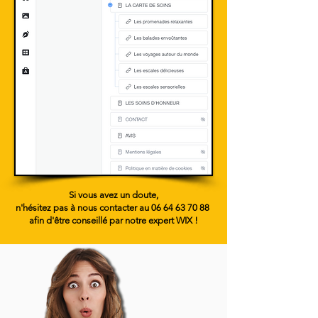
Si vous avez un doute,
n'hésitez pas à nous contacter au
06 64 63 70 88
afin d'être conseillé par notre expert WIX !