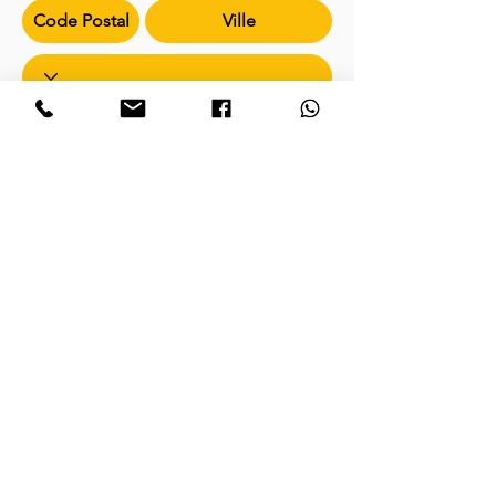
Sélectionner le nombre de pages à
référencer sur votre site web Wix
*
Référencement 1 page (189€) - € 94.50
Référencement 2 pages (278€) - € 139
Référencement 3 pages (367€) - € 183.50
Référencement 4 pages (456€) - € 228
Référencement 5 pages (545€) - € 272.50
Référencement 6 pages (634€) - € 317
Référencement 7 pages (723€) - € 361.50
Référencement 8 pages (812€) - € 406
Référencement 9 pages (901€) - € 450.50
Référencement 10 pages (990€) - € 495